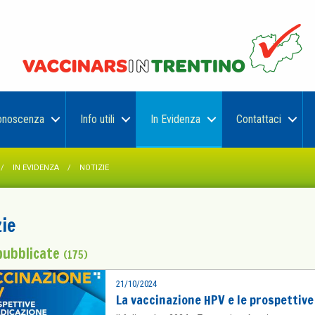
onoscenza
Info utili
In Evidenza
Contattaci
IN EVIDENZA
NOTIZIE
ie
pubblicate
(175)
21/10/2024
La vaccinazione HPV e le prospettiv