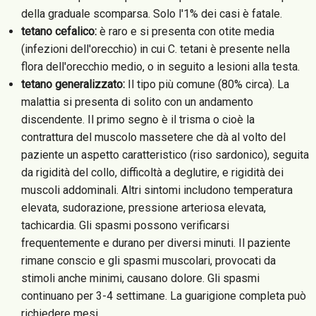
della graduale scomparsa. Solo l'1% dei casi è fatale.
tetano cefalico:
è raro e si presenta con otite media
(infezioni dell'orecchio) in cui C. tetani è presente nella
flora dell'orecchio medio, o in seguito a lesioni alla testa.
tetano generalizzato:
Il tipo più comune (80% circa). La
malattia si presenta di solito con un andamento
discendente. Il primo segno è il trisma o cioè la
contrattura del muscolo massetere che dà al volto del
paziente un aspetto caratteristico (riso sardonico), seguita
da rigidità del collo, difficoltà a deglutire, e rigidità dei
muscoli addominali. Altri sintomi includono temperatura
elevata, sudorazione, pressione arteriosa elevata,
tachicardia. Gli spasmi possono verificarsi
frequentemente e durano per diversi minuti. Il paziente
rimane conscio e gli spasmi muscolari, provocati da
stimoli anche minimi, causano dolore. Gli spasmi
continuano per 3-4 settimane. La guarigione completa può
richiedere mesi.