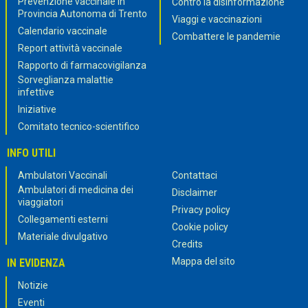
Prevenzione vaccinale in
Contro la disinformazione
Provincia Autonoma di Trento
Viaggi e vaccinazioni
Calendario vaccinale
Combattere le pandemie
Report attività vaccinale
Rapporto di farmacovigilanza
Sorveglianza malattie
infettive
Iniziative
Comitato tecnico-scientifico
INFO UTILI
Ambulatori Vaccinali
Contattaci
Ambulatori di medicina dei
Disclaimer
viaggiatori
Privacy policy
Collegamenti esterni
Cookie policy
Materiale divulgativo
Credits
Mappa del sito
IN EVIDENZA
Notizie
Eventi