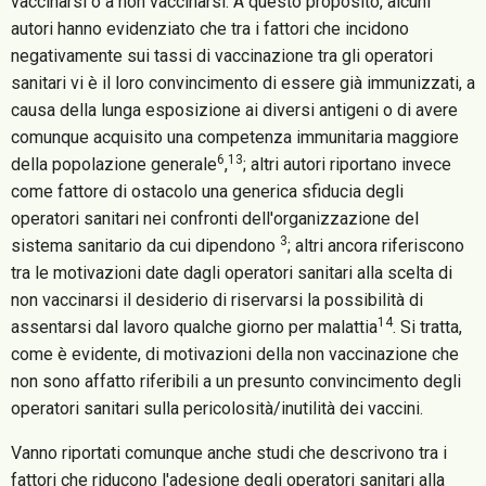
vaccinarsi o a non vaccinarsi. A questo proposito, alcuni
autori hanno evidenziato che tra i fattori che incidono
negativamente sui tassi di vaccinazione tra gli operatori
sanitari vi è il loro convincimento di essere già immunizzati, a
causa della lunga esposizione ai diversi antigeni o di avere
comunque acquisito una competenza immunitaria maggiore
6
13
della popolazione generale
,
; altri autori riportano invece
come fattore di ostacolo una generica sfiducia degli
operatori sanitari nei confronti dell'organizzazione del
3
sistema sanitario da cui dipendono
; altri ancora riferiscono
tra le motivazioni date dagli operatori sanitari alla scelta di
non vaccinarsi il desiderio di riservarsi la possibilità di
14
assentarsi dal lavoro qualche giorno per malattia
. Si tratta,
come è evidente, di motivazioni della non vaccinazione che
non sono affatto riferibili a un presunto convincimento degli
operatori sanitari sulla pericolosità/inutilità dei vaccini.
Vanno riportati comunque anche studi che descrivono tra i
fattori che riducono l'adesione degli operatori sanitari alla