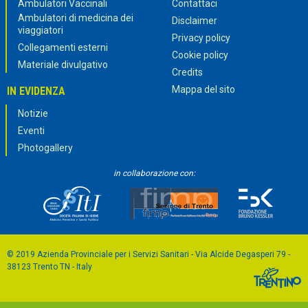
Ambulatori Vaccinali
Contattaci
Ambulatori di medicina dei
Disclaimer
viaggiatori
Privacy policy
Collegamenti esterni
Cookie policy
Materiale divulgativo
Credits
Mappa del sito
IN EVIDENZA
Notizie
Eventi
Photogallery
in collaborazione con:
© 2019 Azienda Provinciale per i Servizi Sanitari - Via Alcide Degasperi 79 -
38123 Trento TN - Italy