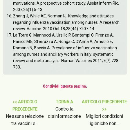
motivations. A prospective cohort study. Assist Inferm Ric.
2007;26(1):5-13.
Zhang J, While AE, Norman IJ. Knowledge and attitudes
regarding influenza vaccination among nurses: A research
review. Vaccine. 2010 Oct 18;28(44):7207-14.
La Torre G, Mannocci A, Ursillo P, Bontempi C, Firenze A,
Panico MG, Sferrazza A, Ronga C, D'Anna A, Amodio E,
Romano N, Boccia A. Prevalence of influenza vaccination
among nurses and ancillary workers in Italy: systematic
review and meta analysis. Human Vaccines 2011;7(7):728-
733.
Condividi questa pagina:
ARTICOLO
TORNA A
ARTICOLO PRECEDENTE
Contro la
PRECEDENTE
Nessuna relazione
disinformazione
Migliori condizioni
tra vaccini e…
igieniche non…