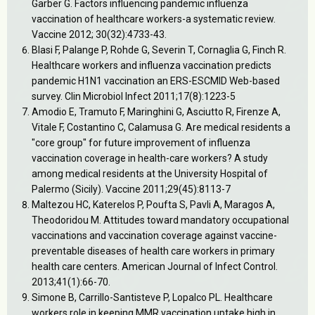
Garber G. Factors influencing pandemic influenza
vaccination of healthcare workers-a systematic review.
Vaccine 2012; 30(32):4733-43.
Blasi F, Palange P, Rohde G, Severin T, Cornaglia G, Finch R.
Healthcare workers and influenza vaccination predicts
pandemic H1N1 vaccination an ERS-ESCMID Web-based
survey. Clin Microbiol Infect 2011;17(8):1223-5
Amodio E, Tramuto F, Maringhini G, Asciutto R, Firenze A,
Vitale F, Costantino C, Calamusa G. Are medical residents a
"core group" for future improvement of influenza
vaccination coverage in health-care workers? A study
among medical residents at the University Hospital of
Palermo (Sicily). Vaccine 2011;29(45):8113-7
Maltezou HC, Katerelos P, Poufta S, Pavli A, Maragos A,
Theodoridou M. Attitudes toward mandatory occupational
vaccinations and vaccination coverage against vaccine-
preventable diseases of health care workers in primary
health care centers. American Journal of Infect Control.
2013;41(1):66-70.
Simone B, Carrillo-Santisteve P, Lopalco PL. Healthcare
workers role in keeping MMR vaccination uptake high in