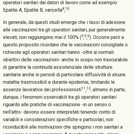
operatori sanitari dai datori di lavoro come ad esempio
8
10
Epatite A, Epatite B, varicella
,
.
In generale, da questi studi emerge che i tassi di adesione
alle vaccinazioni tra gli operatori sanitari, pur generalmente
3
5
6
elevati, non raggiungono mai il 100% (
,
,
). Occorre però a
questo proposito ricordare che le vaccinazioni consigliate o
richieste agli operatori sanitari hanno -oltre ai normali
obiettivi delle vaccinazioni- anche lo scopo non trascurabile
di garantire la continuità assistenziale delle strutture
sanitarie anche in periodi di particolare diffusività di alcune
malattie trasmissibili e durante epidemie, limitando le
11
12
assenze lavorative dei professionisti
,
; almeno in parte,
dunque, i fenomeni osservabili tra gli operatori sanitari
riguardo alle pratiche di vaccinazione -in un senso o
nell'altro- devono essere interpretati tenendo conto di
variabili e considerazioni specifiche e particolari, non
riconducibili alle motivazioni che spingono i non sanitari a