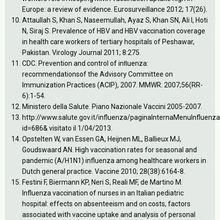
Europe: a review of evidence. Eurosurveillance 2012; 17(26).
Attaullah S, Khan S, Naseemullah, Ayaz S, Khan SN, Ali I, Hoti
N, Siraj S. Prevalence of HBV and HBV vaccination coverage
in health care workers of tertiary hospitals of Peshawar,
Pakistan. Virology Journal 2011; 8:275.
CDC. Prevention and control of inﬂuenza:
recommendationsof the Advisory Committee on
Immunization Practices (ACIP), 2007. MMWR. 2007;56(RR-
6):1-54.
Ministero della Salute. Piano Nazionale Vaccini 2005-2007.
http://www.salute.gov.it/influenza/paginaInternaMenuInfluenza
id=686& visitato il 1/04/2013.
Opstelten W, van Essen GA, Heijnen ML, Ballieux MJ,
Goudswaard AN. High vaccination rates for seasonal and
pandemic (A/H1N1) influenza among healthcare workers in
Dutch general practice. Vaccine 2010; 28(38):6164-8.
Festini F, Biermann KP, Neri S, Reali MF, de Martino M.
Influenza vaccination of nurses in an Italian pediatric
hospital: effects on absenteeism and on costs, factors
associated with vaccine uptake and analysis of personal