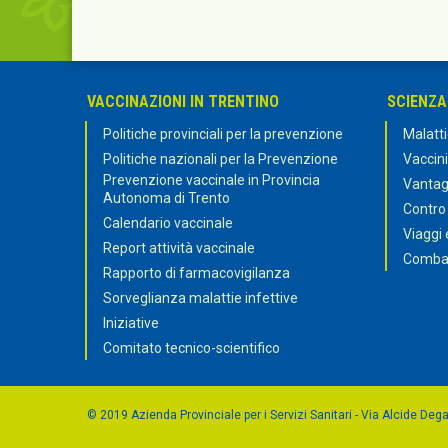
VACCINAZIONI IN TRENTINO
SCIENZA
Politiche provinciali per la prevenzione
Malatti
Politiche nazionali per la Prevenzione
Vaccini
Prevenzione vaccinale in Provincia
Vantagg
Autonoma di Trento
Contro
Calendario vaccinale
Viaggi 
Report attività vaccinale
Combat
Rapporto di farmacovigilanza
Sorveglianza malattie infettive
Iniziative
Comitato tecnico-scientifico
© 2019 Azienda Provinciale per i Servizi Sanitari - Via Alcide Dega