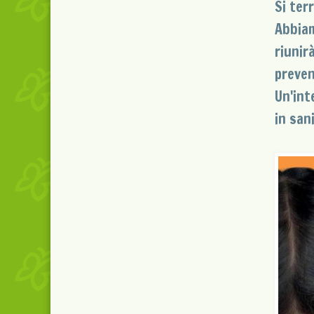
Si ter
Abbiam
riunir
preven
Un'int
in san