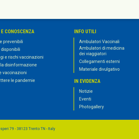
 E CONOSCENZA
INFO UTILI
e prevenibili
Ambulatori Vaccinali
Ambulatori di medicina
 disponibili
dei viaggiatori
i e rischi vaccinazioni
Collegamenti esterni
 la disinformazione
Materiale divulgativo
e vaccinazioni
tere le pandemie
IN EVIDENZA
Notizie
Eventi
Photogallery
speri 79 - 38123 Trento TN - Italy