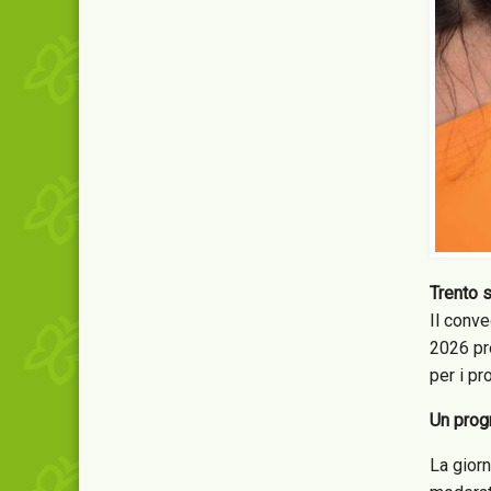
Trento 
Il conve
2026 pr
per i pr
Un prog
La giorn