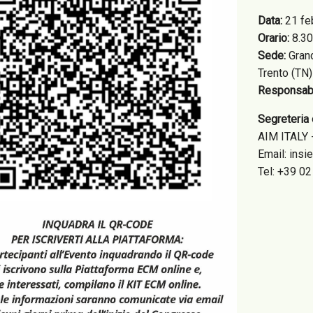
Data:
21 fe
Orario:
8.30
Sede:
Grand
Trento (TN)
Responsabil
Segreteria 
AIM ITALY 
Email: ins
Tel: +39 0