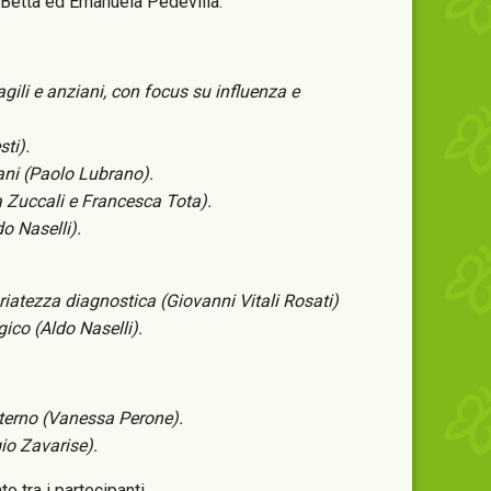
a Betta ed Emanuela Pedevilla.
agili e anziani, con focus su influenza e
ti).
ani (Paolo Lubrano).
a Zuccali e Francesca Tota).
o Naselli).
atezza diagnostica (Giovanni Vitali Rosati)
gico (Aldo Naselli).
aterno (Vanessa Perone).
gio Zavarise).
 tra i partecipanti.