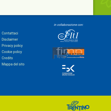
in collaborazione con:
Contattaci
Disclaimer
Privacy policy
Cookie policy
Credits
Mappa del sito