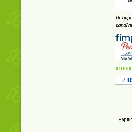
Un'oppor
condivid
ALLEGAT
IN
Papill