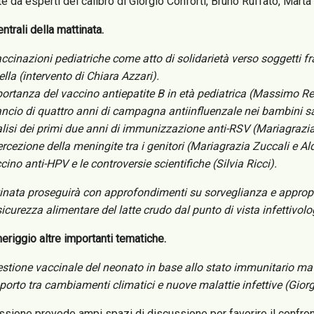
 da esperti del calibro di Giorgio Conforti, Bruno Ruffato, Mart
entrali della mattinata.
ccinazioni pediatriche come atto di solidarietà verso soggetti fr
ella (intervento di Chiara Azzari).
ortanza del vaccino antiepatite B in età pediatrica (Massimo Res
lancio di quattro anni di campagna antiinfluenzale nei bambini s
lisi dei primi due anni di immunizzazione anti-RSV (Mariagrazi
rcezione della meningite tra i genitori (Mariagrazia Zuccali e Ald
ccino anti-HPV e le controversie scientifiche (Silvia Ricci).
inata proseguirà con approfondimenti su sorveglianza e appropri
sicurezza alimentare del latte crudo dal punto di vista infettivolo
riggio altre importanti tematiche.
estione vaccinale del neonato in base allo stato immunitario m
pporto tra cambiamenti climatici e nuove malattie infettive (Gior
sione prevede ampi spazi di discussione per favorire il confronto