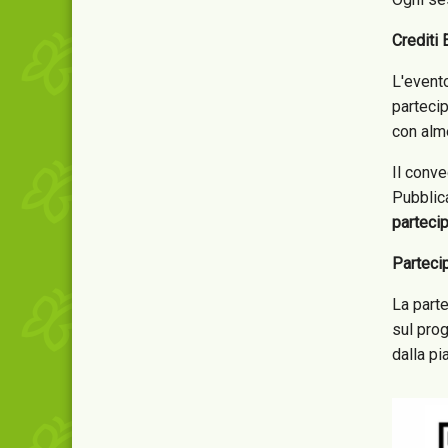
Crediti 
L'event
partecip
con alme
Il conve
Pubblica
partecip
Parteci
La part
sul prog
dalla pi