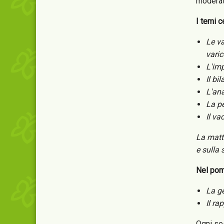
moderate
I temi c
Le va
varic
L'imp
Il bi
L'ana
La pe
Il va
La matt
e sulla 
Nel pome
La g
Il ra
Ogni ses