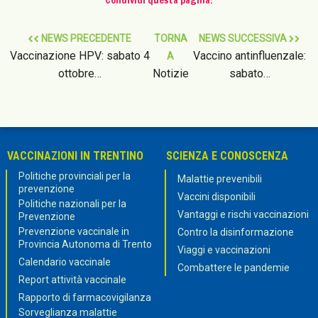
NEWS PRECEDENTE
TORNA
NEWS SUCCESSIVA
Vaccinazione HPV: sabato 4
Vaccino antinfluenzale:
A
ottobre…
Notizie
sabato…
VACCINAZIONI IN TRENTINO
SCIENZA E CONOSCENZA
Politiche provinciali per la
Malattie prevenibili
prevenzione
Vaccini disponibili
Politiche nazionali per la
Vantaggi e rischi vaccinazioni
Prevenzione
Prevenzione vaccinale in
Contro la disinformazione
Provincia Autonoma di Trento
Viaggi e vaccinazioni
Calendario vaccinale
Combattere le pandemie
Report attività vaccinale
Rapporto di farmacovigilanza
Sorveglianza malattie